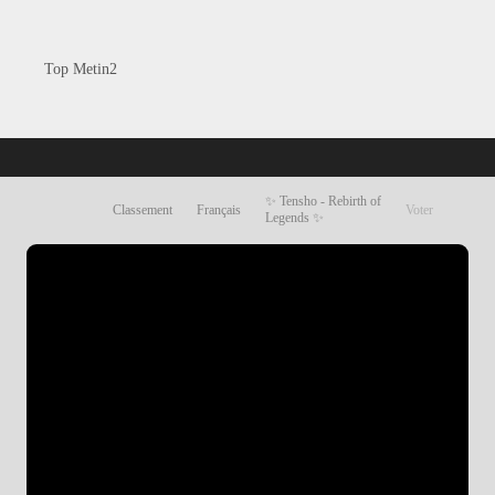
Top Metin2
✨ Tensho -
Classement
Français
Rebirth of
Voter
Legends ✨